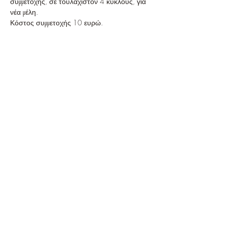
συμμετοχής, σε τουλάχιστον 4 κύκλους, για 
νέα μέλη.
Κόστος συμμετοχής 10 ευρώ.
Read More >
Tickets
Sale ended
Ticket type
Κύκλος
Price
€10.00
+€2.00 VAT
Share This Event